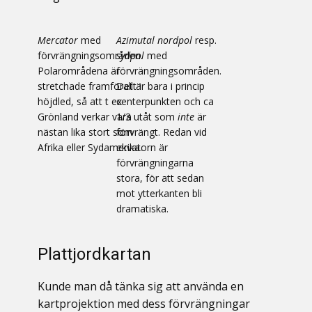
Mercator
med
Azimutal
nordpol
resp.
förvrängningsområden.
sydpol
med
Polarområdena är
förvrängningsområden.
stretchade framförallt i
Det är bara i princip
höjdled, så att t ex
centerpunkten och ca
Grönland verkar vara
1/3 utåt som
inte
är
nästan lika stort som
förvrängt. Redan vid
Afrika eller Sydamerika.
ekvatorn är
förvrängningarna
stora, för att sedan
mot ytterkanten bli
dramatiska.
Plattjordkartan
Kunde man då tänka sig att använda en
kartprojektion med dess förvrängningar