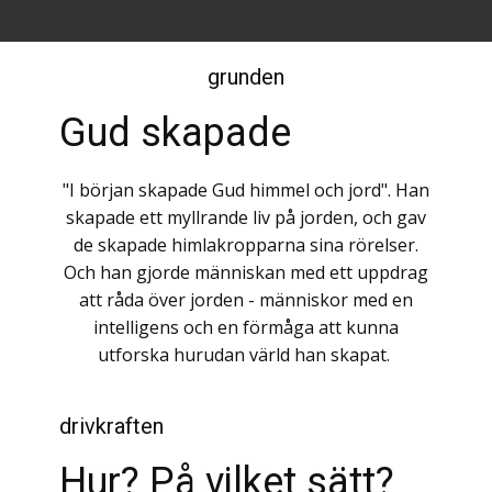
HEM
EXPERIMENT >
RUND ELLER PLATT >
grunden
Gud skapade
"I början skapade Gud himmel och jord". Han
skapade ett myllrande liv på jorden, och gav
de skapade himlakropparna sina rörelser.
Och han gjorde människan med ett uppdrag
att råda över jorden - människor med en
intelligens och en förmåga att kunna
utforska hurudan värld han skapat.
drivkraften
Hur? På vilket sätt?