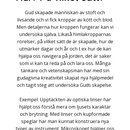
Gud skapade människan av stoft och
livsande och vi fick kroppar av kött och blod.
Men detaljerna hur kroppen fungerar kan vi
undersöka själva. Likaså himlakropparnas
rörelser, på vilket sätt de är skapade, hur de
utmärker dagar och år och t ex hur de kan
hjälpa oss navigera på jorden, det är saker
som vi kan ta reda på och lära oss. Många
tänkare och vetenskapsmän har med sin
gudagivna kreativitet skapat nya hjälpmedel
och tagit steg att undersöka Guds skapelse.
Exempel: Upptäckten av optiska linser har
hjälpt oss förstå mera om ljusets karaktär
och brytning. Med linser och kupformade
speglar har man kunnat konstruera nya
typer av instrument. Mikroskopet hjälper oss